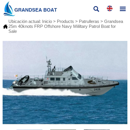


Ubicación actual:
Inicio
>
Products
>
Patrulleras
>
Grandsea

25m 40knots FRP Offshore Navy Mililtary Patrol Boat for
Sale