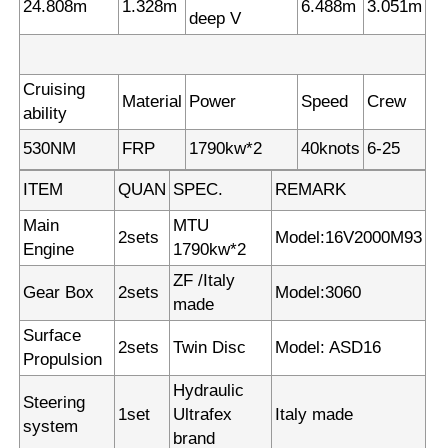
24.808m
1.328m
6.488m
3.051m
deep V
Cruising
Material
Power
Speed
Crew
ability
530NM
FRP
1790kw*2
40knots
6-25
ITEM
QUAN
SPEC.
REMARK
Main
MTU
2sets
Model:16V2000M93
Engine
1790kw*2
ZF /Italy
Gear Box
2sets
Model:3060
made
Surface
2sets
Twin Disc
Model: ASD16
Propulsion
Hydraulic
Steering
1set
Ultrafex
Italy made
system
brand