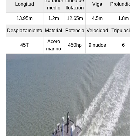
Borrador
Línea de
Longitud
Viga
Profundida
medio
flotación
13.95m
1.2m
12.65m
4.5m
1.8m
Desplazamiento
Material
Potencia
Velocidad
Tripulación
Acero
45T
450hp
9 nudos
6
marino