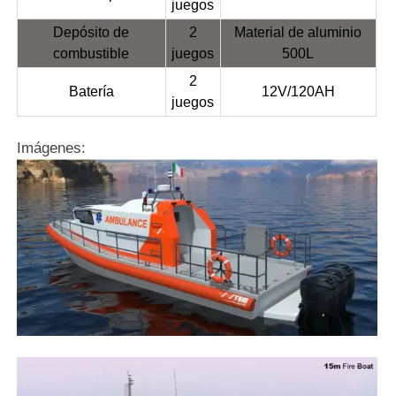
juegos
Depósito de
2
Material de aluminio
combustible
juegos
500L
2
Batería
12V/120AH
juegos
Imágenes: