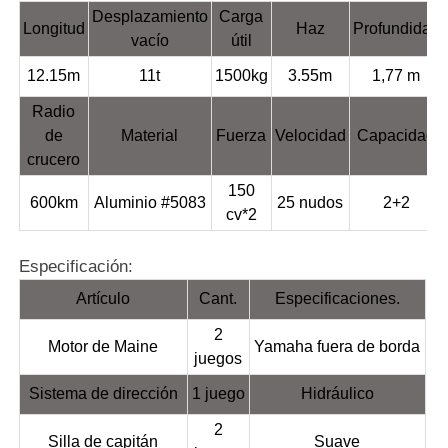
Desplazamiento
Carga
Longitud
Haz
Profundidad
vacío
útil
12.15m
11t
1500kg
3.55m
1,77 m
Radio
de
Material
Fuerza
Velocidad
Capacidad
crucero
150
600km
Aluminio #5083
25 nudos
2+2
cv*2
Especificación:
Artículo
Cant.
Especificaciones.
2
Motor de Maine
Yamaha fuera de borda
juegos
Sistema de dirección
1 juego
Hidráulico
2
Silla de capitán
Suave