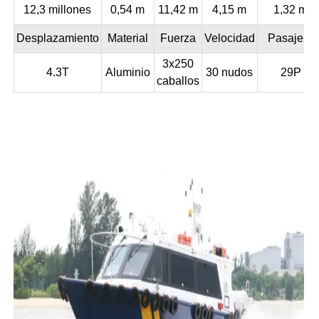
12,3 millones
0,54 m
11,42 m
4,15 m
1,32 m
Desplazamiento
Material
Fuerza
Velocidad
Pasajero
3x250
4.3T
Aluminio
30 nudos
29P
caballos