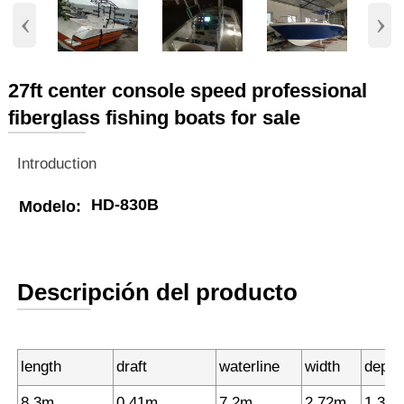
‹
›
27ft center console speed professional
fiberglass fishing boats for sale
Introduction
HD-830B
Modelo:
Descripción del producto
length
draft
waterline
width
depth
8.3m
0.41m
7.2m
2.72m
1.35