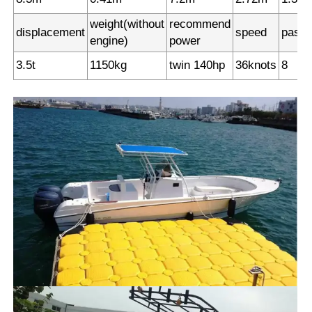
weight(without
recommend
displacement
speed
passe
engine)
power
3.5t
1150kg
twin 140hp
36knots
8