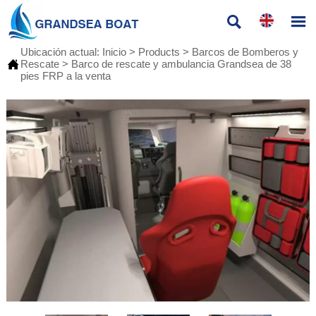


Ubicación actual:
Inicio
>
Products
>
Barcos de Bomberos y

Rescate
>
Barco de rescate y ambulancia Grandsea de 38
pies FRP a la venta