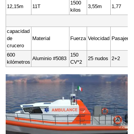
1500
12,15m
11T
3,55m
1,77
kilos
capacidad
de
Material
Fuerza
Velocidad
Pasajero
crucero
600
150
Aluminio #5083
25 nudos
2+2
kilómetros
CV*2