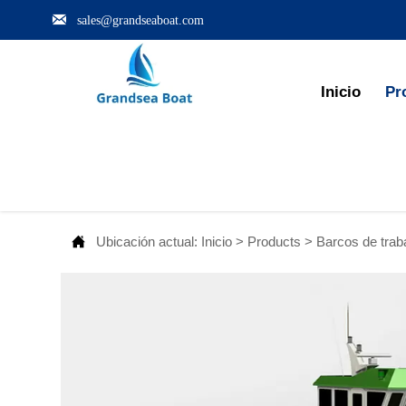

sales@grandseaboat.com
Inicio
Pr

Ubicación actual:
Inicio
>
Products
>
Barcos de trab