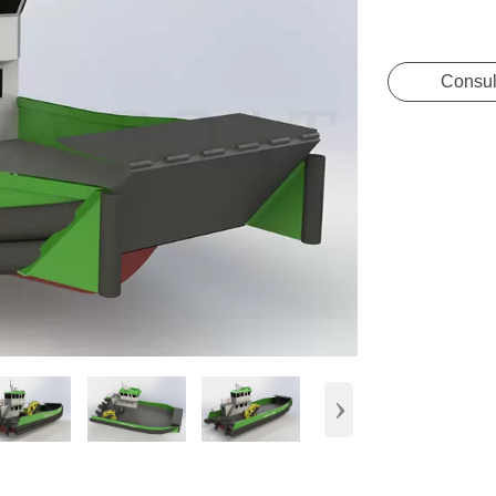
Consul
›