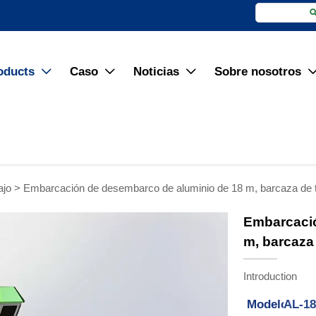
oducts
Caso
Noticias
Sobre nosotros



ajo
>
Embarcación de desembarco de aluminio de 18 m, barcaza de tr
Embarcació
m, barcaza 
Introduction
Modelo:
AL-1